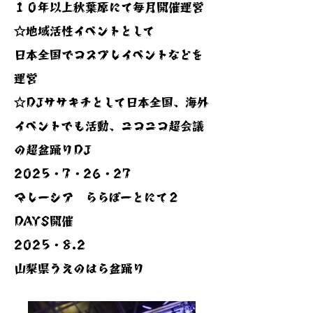
１０年以上秋葉原にて毎月開催運営
☆地域活性イベントとして
日本全国でコスプレイベントなどを
運営
☆DJササキチとして日本全国、海外
イベントでも活動、ニコニコ超会議
の超盆踊りDJ
2025・7・26・27
​マレーシア ららぽーとにて２
DAYS開催
​2025・8.2
​山梨県うえのはら盆踊り