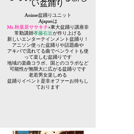
い盆踊り
Anime盆踊りユニット
Ajapanは
Mr.秋葉原ササキチ
×東大盆踊り講座非
常勤講師
孝藤右近
が作り上げる
新しいエンターテインメント盆踊り！
アニソン使った盆踊りや話題曲や
アキバで流れてる曲でペンライトも使
って楽しむ盆踊りです
地域の楽曲コラボ、国とのコラボなど
可能性が無限大に広がる盆踊りです
老若男女楽しめる
​盆踊りイベント是非オファーお待ちし
ております