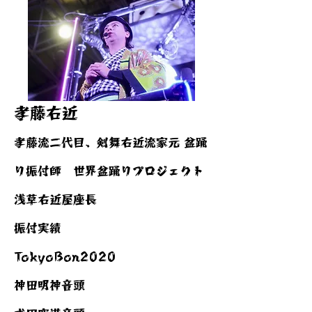
孝藤右近
孝藤流二代目、剣舞右近流家元 盆踊
り振付師 世界盆踊りプロジェクト
浅草右近屋座長
​振付実績
TokyoBon2020
神田明神音頭